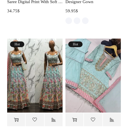
Saree Digital Print With Soft Silk
Designer Gown
34.75
$
59.95
$
Hot
Hot