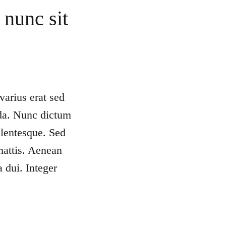
 nunc sit
varius erat sed
ada. Nunc dictum
llentesque. Sed
mattis. Aenean
 dui. Integer