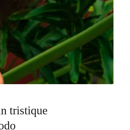
n tristique
odo