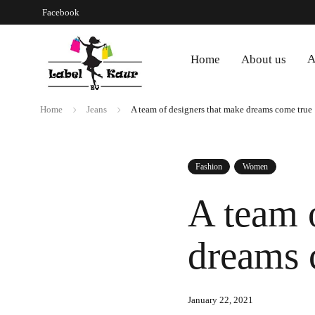
Facebook
A
Home
About us
Home
Jeans
A team of designers that make dreams come true
Fashion
Women
A team 
dreams 
January 22, 2021