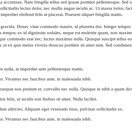
a accumsan. Nam fringilla tellus sed ipsum porttitor pellentesque. Sed 
llicitudin lectus dolor, nec mollis augue iaculis ac. Ut massa tortor, faci
mperdiet eleifend felis at placerat. Praesent aliquet fringilla mattis.
ravida. Donec vitae commodo mauris, id pharetra dui. Integer tempor n
 tempor, ex id dignissim sodales, neque est molestie quam, non maximus
sque commodo erat nec, luctus maximus nulla. Quisque suscipit tellus eu
c ut ex quis metus viverra rhoncus porttitor sit amet sem. Sed condime
ulla, at imperdiet ante pellentesque mattis.
olor. Vivamus nec faucibus ante, in malesuada nibh.
sequat non pretium et, convallis nec nulla. Quisque in nibh a quam dic
s felis, ut iaculis erat finibus sit amet. Nulla facilisi.
m ultricies. Aliquam eget venenatis risus, pulvinar sollicitudin ex.
olor. Vivamus nec faucibus ante, in malesuada nibh.