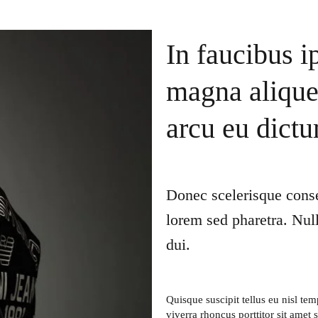
In faucibus i
magna alique
arcu eu dict
Donec scelerisque conse
lorem sed pharetra. Nul
dui.
Quisque suscipit tellus eu nisl t
viverra rhoncus porttitor sit ame