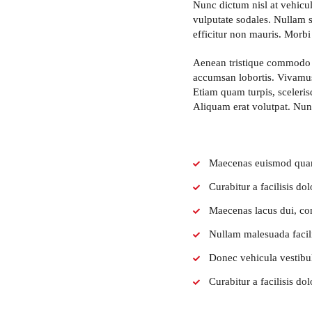
Nunc dictum nisl at vehicul
vulputate sodales. Nullam so
efficitur non mauris. Morbi i
Aenean tristique commodo g
accumsan lobortis. Vivamus
Etiam quam turpis, sceleri
Aliquam erat volutpat. Nun
Maecenas euismod quam n
Curabitur a facilisis d
Maecenas lacus dui, con
Nullam malesuada facilisi
Donec vehicula vestibulu
Curabitur a facilisis d