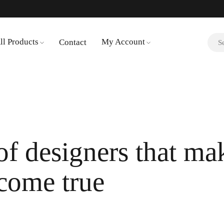
ll Products
My Account
Contact
of designers that ma
come true