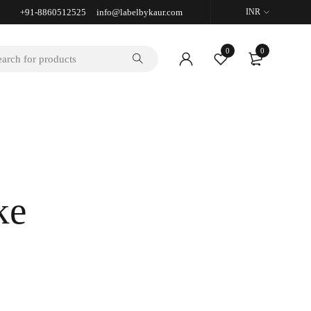
+91-8860512525 info@labelbykaur.com
INR
0
0
ke