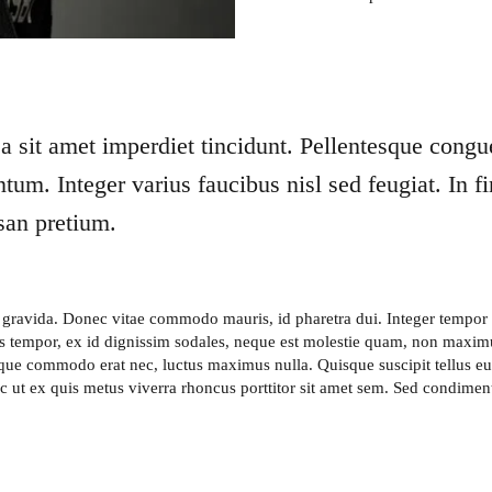
a sit amet imperdiet tincidunt. Pellentesque cong
um. Integer varius faucibus nisl sed feugiat. In fin
san pretium.
ravida. Donec vitae commodo mauris, id pharetra dui. Integer tempor n
 tempor, ex id dignissim sodales, neque est molestie quam, non maximus
sque commodo erat nec, luctus maximus nulla. Quisque suscipit tellus eu
c ut ex quis metus viverra rhoncus porttitor sit amet sem. Sed condime